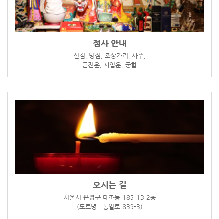
점사 안내
신점, 병점, 조상가리, 사주,
금전운, 사업운, 궁합
오시는 길
서울시 은평구 대조동 185-13 2층
(도로명 : 통일로 839-3)