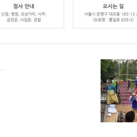
점사 안내
오시는 길
신점, 병점, 조상가리, 사주,
서울시 은평구 대조동 185-13 
금전운, 사업운, 궁합
(도로명 : 통일로 839-3)